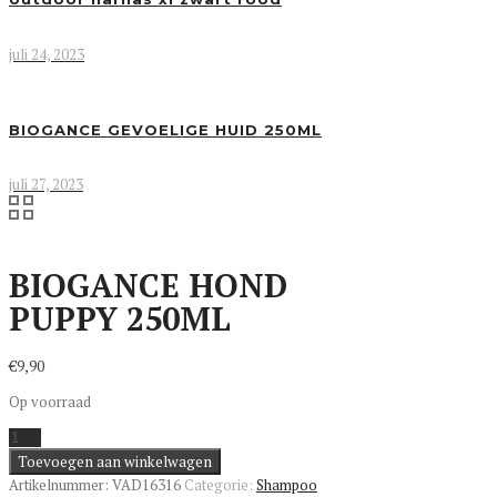
juli 24, 2023
BIOGANCE GEVOELIGE HUID 250ML
juli 27, 2023
BIOGANCE HOND
PUPPY 250ML
€
9,90
Op voorraad
BIOGANCE
HOND
Toevoegen aan winkelwagen
PUPPY
Artikelnummer:
VAD16316
Categorie:
Shampoo