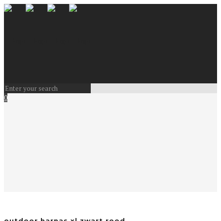
0
outdoor harnas xl zwart rood