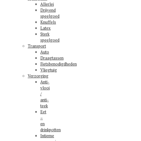
Allerlei
Drijvend
speelgoed
Knuffels
Latex
Sterk
speelgoed
Transport
Auto
Draagtassen
Fietsbenodigdheden
Vliegtuig
Verzorging
Anti-
vlooi
/
anti-
teek
Eet
–
en
drinkpotten
Intieme