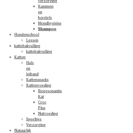
verzorging
Kammen
en
borstels
Mondhygiëne
Shampoo
Hondenschool
Lessen
kattebakvulling
kattebakvulling
Katten
Hals
en
leiband
Kattensnacks
Kattenvoeding
Bioresonantie
Kat
Croc
Plus
Natvoeding
Speeltjes
Verzorging
Natuurlijk