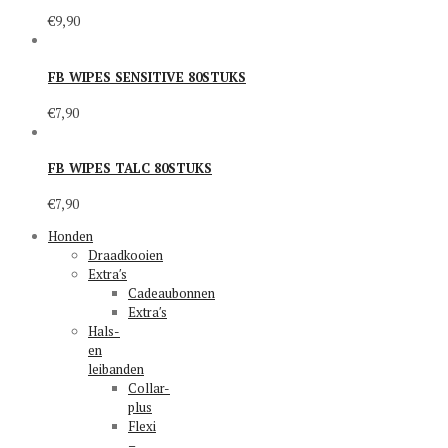
€
9,90
FB WIPES SENSITIVE 80STUKS
€
7,90
FB WIPES TALC 80STUKS
€
7,90
Honden
Draadkooien
Extra′s
Cadeaubonnen
Extra′s
Hals-
en
leibanden
Collar-
plus
Flexi
–