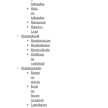
leibanden
Hals-
en
leibanden
Harnassen
Harness-
Lead
Hondenkledij
Hondenjassen
Hondentruien
Kerstcollectie
Zichtbaar
en
veiligheid
Hondensnacks
Benen
en
staven
Koek
en
Snoep
Graanvrij
Langdurige