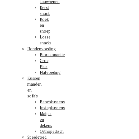
kauwbenen
Kerst
snack
Koek
en
snoep
Losse
snacks
Hondenvoeding
Bioresonantie
Croc
Plus
Natvoeding
Kussen
manden
en
sofa′s
Benchkussens
Instapkussens
Matjes
en
dekens
Orthopedisch
Speelgoed